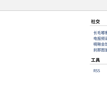
社交
长毛嘟
电报频
啁啾会
刹那图
工具
RSS